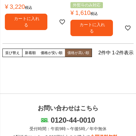
外熨斗のみ対応
¥
3,220
税込
¥
1,610
税込
カートに入れ
カートに入れ
る
る
2
件中
1
-
2
件表示
並び替え
新着順
価格が安い順
価格が高い順
お問い合わせはこちら
0120-44-0010
受付時間：午前9時～午後5時／年中無休