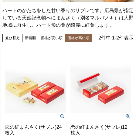
ハートのかたちをした甘い香りのサブレです。広島県が指定
している天然記念物べにまんさく（別名マルバノキ）は大野
地域に群生し、ハート形の葉が綺麗に紅葉します。
2
件中
1
-
2
件表示
並び替え
新着順
価格が安い順
価格が高い順
恋の紅まんさく(サブレ)24
恋の紅まんさく(サブレ)12
枚入
枚入