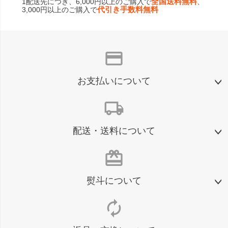
全国送料無料
1配送先につき、6,000円以上のご購入で
、
代引き手数料無料
3,000円以上のご購入で
credit_card
お支払いについて
local_shipping
配送・送料について
card_giftcard
熨斗について
autorenew