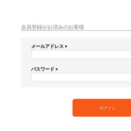
会員登録がお済みのお客様
メールアドレス
(
必
須
パスワード
)
(
必
須
)
ログイン