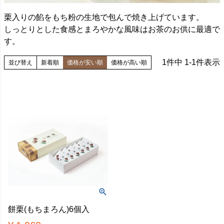
栗入りの餡をもち粉の生地で包んで焼き上げています。
しっとりとした食感とまろやかな風味はお茶のお供に最適で
す。
1
件中
1
-
1
件表示
並び替え
新着順
価格が安い順
価格が高い順
餅栗(もちまろん)6個入