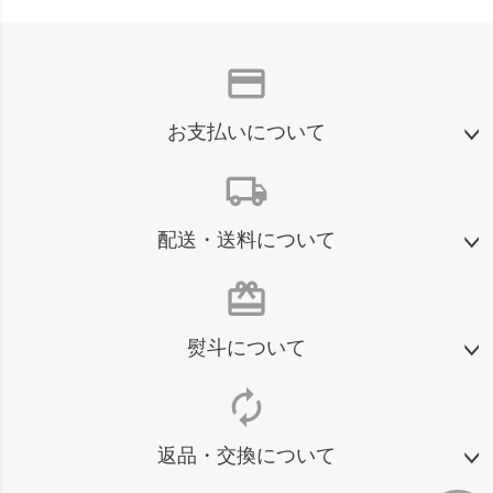
credit_card
お支払いについて
local_shipping
配送・送料について
card_giftcard
熨斗について
autorenew
返品・交換について