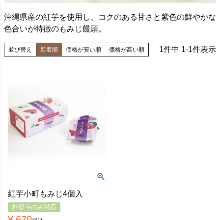
沖縄県産の紅芋を使用し、コクのある甘さと紫色の鮮やかな
色合いが特徴のもみじ饅頭。
1
件中
1
-
1
件表示
並び替え
新着順
価格が安い順
価格が高い順
紅芋小町もみじ4個入
外熨斗のみ対応
¥
670