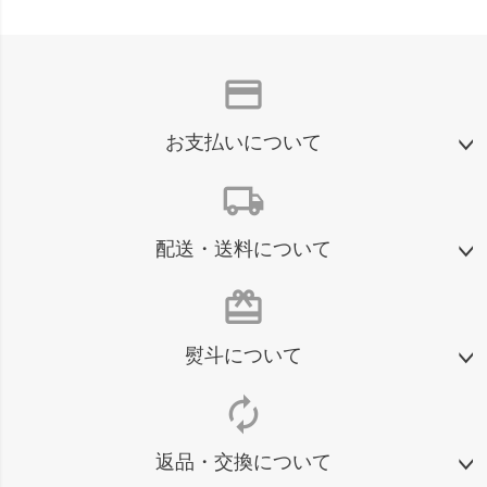
credit_card
お支払いについて
local_shipping
配送・送料について
card_giftcard
熨斗について
autorenew
返品・交換について