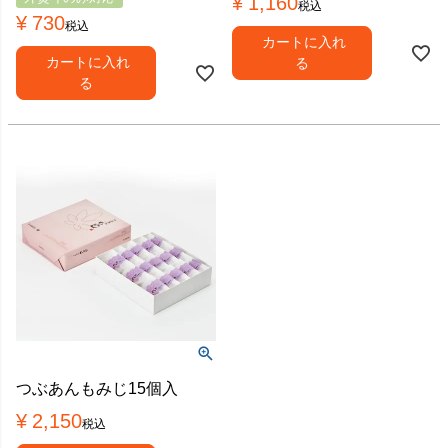
¥
1,160
税込
¥
730
税込
カートに入れ
カートに入れ
る
る
つぶあんもみじ15個入
¥
2,150
税込