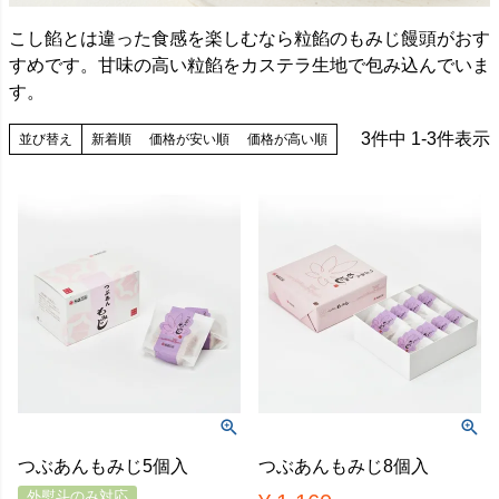
こし餡とは違った食感を楽しむなら粒餡のもみじ饅頭がおす
すめです。甘味の高い粒餡をカステラ生地で包み込んでいま
す。
3
件中
1
-
3
件表示
並び替え
新着順
価格が安い順
価格が高い順
つぶあんもみじ5個入
つぶあんもみじ8個入
外熨斗のみ対応