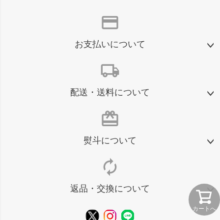
credit_card
お支払いについて
local_shipping
配送・送料について
card_giftcard
熨斗について
autorenew
返品・交換について
カートへ