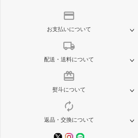
credit_card
お支払いについて
local_shipping
配送・送料について
card_giftcard
熨斗について
autorenew
返品・交換について