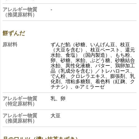
アレルギー物質
-
（推奨原材料）
餅ずんだ
原材料
ずんだ餡（砂糖、いんげん豆、枝豆
（大豆を含む）、枝豆ペースト、還元
水飴、食塩）（国内製造）、もち粉、
卵、砂糖、米飴、ぶどう糖、砂糖結合
水飴、異性化液糖、バター、鶏卵加工
品（乳成分を含む）／トレハロース、
でん粉、クロレラエキス、膨張剤、乳
化剤、増粘多糖類、着色料（紅麹、ク
チナシ）、α-アミラーゼ
アレルギー物質
乳、卵
（特定原材料）
アレルギー物質
大豆
（推奨原材料）