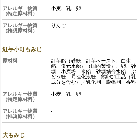
アレルギー物質
小麦、乳、卵
（特定原材料）
アレルギー物質
りんご
（推奨原材料）
紅芋小町もみじ
原材料
紅芋餡（砂糖、紅芋ペースト、白生
餡、還元水飴）（国内製造）、卵、砂
糖、小麦粉、米飴、砂糖結合水飴、ぶ
どう糖、異性化液糖、鶏卵加工品（乳
成分を含む）／乳化剤、膨張剤、香料
アレルギー物質
小麦、乳、卵
（特定原材料）
アレルギー物質
-
（推奨原材料）
大もみじ