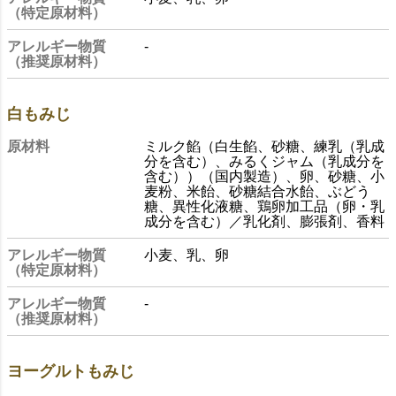
（特定原材料）
アレルギー物質
-
（推奨原材料）
白もみじ
原材料
ミルク餡（白生餡、砂糖、練乳（乳成
分を含む）、みるくジャム（乳成分を
含む））（国内製造）、卵、砂糖、小
麦粉、米飴、砂糖結合水飴、ぶどう
糖、異性化液糖、鶏卵加工品（卵・乳
成分を含む）／乳化剤、膨張剤、香料
アレルギー物質
小麦、乳、卵
（特定原材料）
アレルギー物質
-
（推奨原材料）
ヨーグルトもみじ