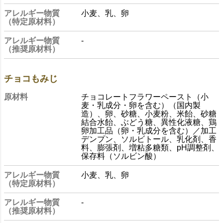
アレルギー物質
小麦、乳、卵
（特定原材料）
アレルギー物質
-
（推奨原材料）
チョコもみじ
原材料
チョコレートフラワーペースト（小
麦・乳成分・卵を含む）（国内製
造）、卵、砂糖、小麦粉、米飴、砂糖
結合水飴、ぶどう糖、異性化液糖、鶏
卵加工品（卵・乳成分を含む）／加工
デンプン、ソルビトール、乳化剤、香
料、膨張剤、増粘多糖類、pH調整剤、
保存料（ソルビン酸）
アレルギー物質
小麦、乳、卵
（特定原材料）
アレルギー物質
-
（推奨原材料）