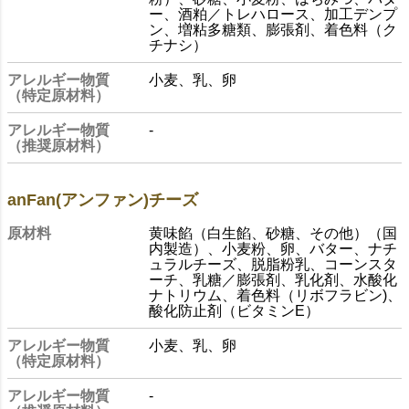
ー、酒粕／トレハロース、加工デンプ
ン、増粘多糖類、膨張剤、着色料（ク
チナシ）
アレルギー物質
小麦、乳、卵
（特定原材料）
アレルギー物質
-
（推奨原材料）
anFan(アンファン)チーズ
原材料
黄味餡（白生餡、砂糖、その他）（国
内製造）、小麦粉、卵、バター、ナチ
ュラルチーズ、脱脂粉乳、コーンスタ
ーチ、乳糖／膨張剤、乳化剤、水酸化
ナトリウム、着色料（リボフラビン)、
酸化防止剤（ビタミンE）
アレルギー物質
小麦、乳、卵
（特定原材料）
アレルギー物質
-