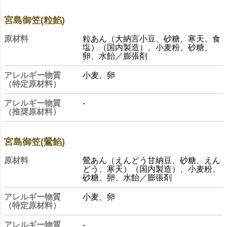
宮島御笠(粒餡)
原材料
粒あん（大納言小豆、砂糖、寒天、食
塩）（国内製造）、小麦粉、砂糖、
卵、水飴／膨張剤
アレルギー物質
小麦、卵
（特定原材料）
アレルギー物質
-
（推奨原材料）
宮島御笠(鶯餡)
原材料
鶯あん（えんどう甘納豆、砂糖、えん
どう、寒天）（国内製造）、小麦粉、
砂糖、卵、水飴／膨張剤
アレルギー物質
小麦、卵
（特定原材料）
アレルギー物質
-