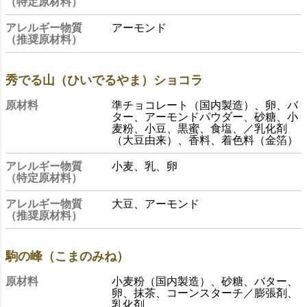
（特定原材料）
アレルギー物質
アーモンド
（推奨原材料）
秀でる山（ひいでるやま）ショコラ
原材料
準チョコレート（国内製造）、卵、バ
ター、アーモンドパウダー、砂糖、小
麦粉、小豆、黒蜜、食塩、／乳化剤
（大豆由来）、香料、着色料（金箔）
アレルギー物質
小麦、乳、卵
（特定原材料）
アレルギー物質
大豆、アーモンド
（推奨原材料）
駒の峰（こまのみね）
原材料
小麦粉（国内製造）、砂糖、バター、
卵、抹茶、コーンスターチ／膨張剤、
乳化剤