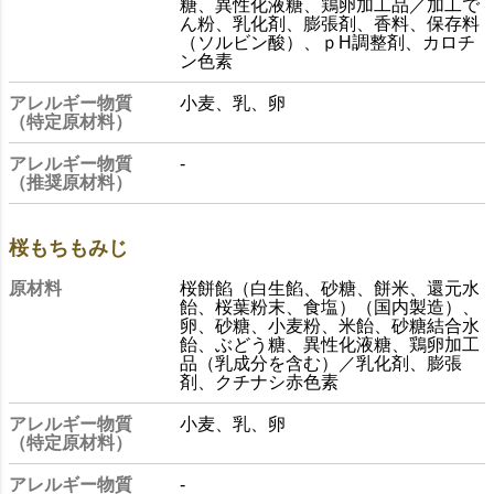
糖、異性化液糖、鶏卵加工品／加工で
ん粉、乳化剤、膨張剤、香料、保存料
（ソルビン酸）、ｐH調整剤、カロチ
ン色素
アレルギー物質
小麦、乳、卵
（特定原材料）
アレルギー物質
-
（推奨原材料）
桜もちもみじ
原材料
桜餅餡（白生餡、砂糖、餅米、還元水
飴、桜葉粉末、食塩）（国内製造）、
卵、砂糖、小麦粉、米飴、砂糖結合水
飴、ぶどう糖、異性化液糖、鶏卵加工
品（乳成分を含む）／乳化剤、膨張
剤、クチナシ赤色素
アレルギー物質
小麦、乳、卵
（特定原材料）
アレルギー物質
-