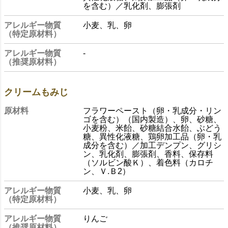
を含む）／乳化剤、膨張剤
アレルギー物質
小麦、乳、卵
（特定原材料）
アレルギー物質
-
（推奨原材料）
クリームもみじ
原材料
フラワーペースト（卵・乳成分・リン
ゴを含む）（国内製造）、卵、砂糖、
小麦粉、米飴、砂糖結合水飴、ぶどう
糖、異性化液糖、鶏卵加工品（卵・乳
成分を含む）／加工デンプン、グリシ
ン、乳化剤、膨張剤、香料、保存料
（ソルビン酸Ｋ）、着色料（カロチ
ン、Ｖ.Ｂ2）
アレルギー物質
小麦、乳、卵
（特定原材料）
アレルギー物質
りんご
（推奨原材料）