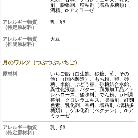
剤、膨張剤、増粘剤（増粘多糖類）、
酒精、α-アミラーゼ
アレルギー物質
乳、卵
（特定原材料）
アレルギー物質
大豆
（推奨原材料）
月のワルツ（つぶつぶいちご）
原材料
いちご餡（白生餡、砂糖、苺、その
他）（国内製造）、もち粉、卵、砂
糖、米飴、ぶどう糖、砂糖結合水飴、
異性化液糖、バター、鶏卵加工品／ト
レハロース、酸味料、でん粉、ｐH調
整剤、クロレラエキス、膨張剤、紅麹
色素、乳化剤、香料、増粘剤（増粘多
糖類）、ゲル化剤（ペクチン）、α-ア
ミラーゼ
アレルギー物質
乳、卵
（特定原材料）