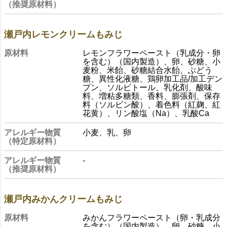
（推奨原材料）
瀬戸内レモンクリームもみじ
原材料
レモンフラワーペースト（乳成分・卵
を含む）（国内製造）、卵、砂糖、小
麦粉、米飴、砂糖結合水飴、ぶどう
糖、異性化液糖、鶏卵加工品/加工デン
プン、ソルビトール、乳化剤、酸味
料、増粘多糖類、香料、膨張剤、保存
料（ソルビン酸）、着色料（紅麹、紅
花黄）、リン酸塩（Na）、乳酸Ca
アレルギー物質
小麦、乳、卵
（特定原材料）
アレルギー物質
-
（推奨原材料）
瀬戸内みかんクリームもみじ
原材料
みかんフラワーペースト（卵・乳成分
を含む）（国内製造）、卵、砂糖、小