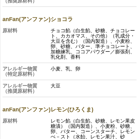
（推奨原材料）
anFan(アンファン)ショコラ
原材料
チョコ餡（白生餡、砂糖、チョコレー
ト、カカオマス、その他）（乳成分・
大豆を含む）（国内製造）、小麦粉、
卵、砂糖、バター、準チョコレート、
加糖練乳、ココアパウダー／膨張剤、
乳化剤、香料
アレルギー物質
小麦、乳、卵
（特定原材料）
アレルギー物質
大豆
（推奨原材料）
anFan(アンファン)レモン(ひろくま)
原材料
レモン餡（白生餡、砂糖、レモン果皮
糖漬）（国内製造）、小麦粉、砂糖、
卵、バター、コーンスターチ、レモン
ぺ－スト（水飴、レモン果汁、砂