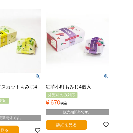
マスカットもみじ4
紅芋小町もみじ4個入
外熨斗のみ対応
対応
¥
670
税込
販売期間外です。
売期間外です。
詳細を見る
を見る