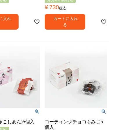
¥
730
税込
に入れ
カートに入れ
る
る
(こしあん)5個入
コーティングチョコもみじ5
個入
対応