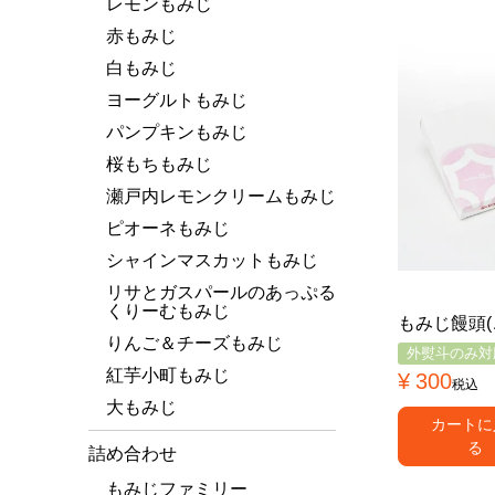
レモンもみじ
赤もみじ
白もみじ
ヨーグルトもみじ
パンプキンもみじ
桜もちもみじ
瀬戸内レモンクリームもみじ
ピオーネもみじ
シャインマスカットもみじ
リサとガスパールのあっぷる
くりーむもみじ
もみじ饅頭(
りんご＆チーズもみじ
外熨斗のみ対
紅芋小町もみじ
¥
300
税込
大もみじ
カートに
る
詰め合わせ
もみじファミリー