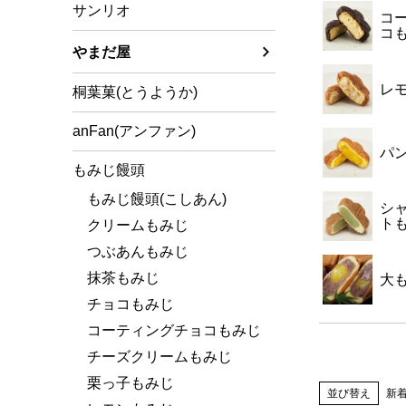
サンリオ
コ
コ
やまだ屋
レ
桐葉菓(とうようか)
anFan(アンファン)
パ
もみじ饅頭
もみじ饅頭(こしあん)
シ
ト
クリームもみじ
つぶあんもみじ
抹茶もみじ
大
チョコもみじ
コーティングチョコもみじ
チーズクリームもみじ
栗っ子もみじ
並び替え
新