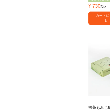
¥
730
税込
カートに
る
抹茶もみじ