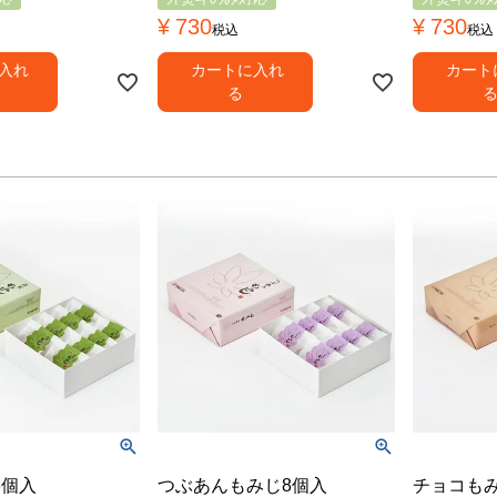
¥
730
¥
730
税込
税込
入れ
カートに入れ
カート
る
8個入
つぶあんもみじ8個入
チョコも