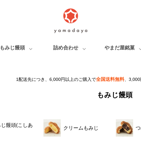
もみじ饅頭
詰め合わせ
やまだ屋銘菓
全国送料無料
1配送先につき、6,000円以上のご購入で
、3,0
もみじ饅頭
みじ饅頭(こしあ
クリームもみじ
つ