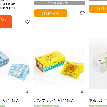
販売期間外です。
08/01 9:00
〜
/03/19 17:00
詳細
詳細を見る
入れ
もみじ4個入
パンプキンもみじ4個入
抹茶もみじ
応
外熨斗のみ対応
外熨斗のみ