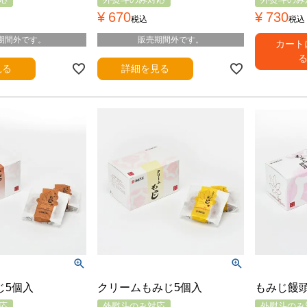
¥
670
¥
730
税込
税込
期間外です。
販売期間外です。
カート
見る
詳細を見る
じ5個入
クリームもみじ5個入
もみじ饅頭
応
外熨斗のみ対応
外熨斗のみ