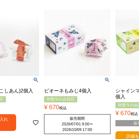
こしあん)2個入
ピオーネもみじ4個入
シャイン
個入
応
外熨斗のみ対応
外熨斗のみ
¥
670
税込
¥
670
税込
販売期間
入れ
販
2026/07/01 9:00
〜
2026/10/09 17:00
詳細