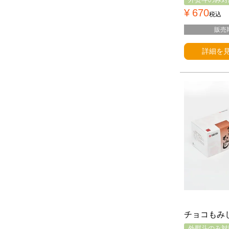
¥
670
税込
販売
詳細を
チョコもみ
外熨斗のみ対