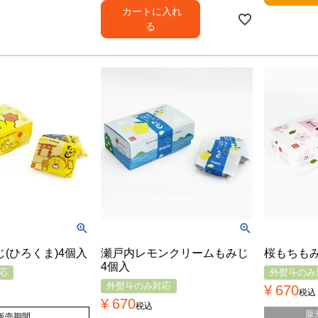
カートに入れ
る
(ひろくま)4個入
瀬戸内レモンクリームもみじ
桜もちも
4個入
応
外熨斗のみ
外熨斗のみ対応
¥
670
税込
¥
670
税込
販
販売期間