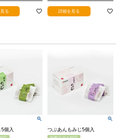
を見る
詳細を見る
5個入
つぶあんもみじ5個入
対応
外熨斗のみ対応