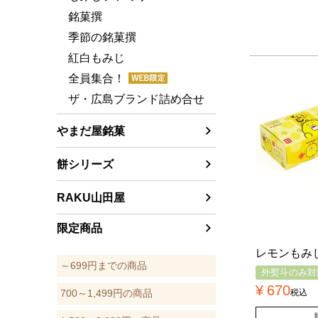
銘菓撰
季節の銘菓撰
紅白もみじ
全員集合！
ザ・広島ブランド詰め合せ
やまだ屋銘菓
餅シリーズ
RAKU山田屋
限定商品
レモンもみじ
～699円までの商品
外熨斗のみ対
¥
670
税込
700～1,499円の商品