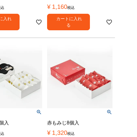
¥
1,160
税込
税込
に入れ
カートに入れ
る
る
個入
赤もみじ8個入
¥
1,320
税込
税込