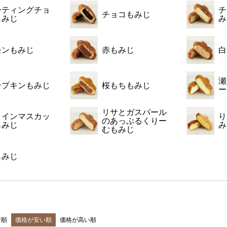
ーティングチョ
チ
チョコもみじ
もみじ
み
モンもみじ
赤もみじ
白
瀬
ンプキンもみじ
桜もちもみじ
ー
リサとガスパール
ャインマスカッ
り
のあっぷるくりー
もみじ
み
むもみじ
もみじ
着順
価格が安い順
価格が高い順