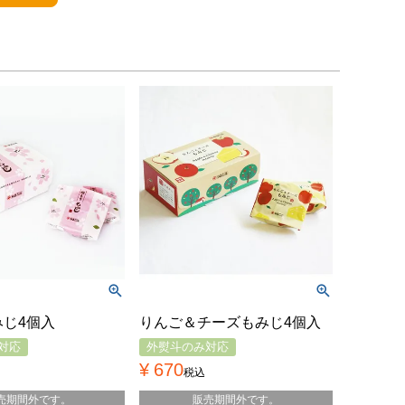
みじ4個入
りんご＆チーズもみじ4個入
対応
外熨斗のみ対応
¥
670
税込
売期間外です。
販売期間外です。