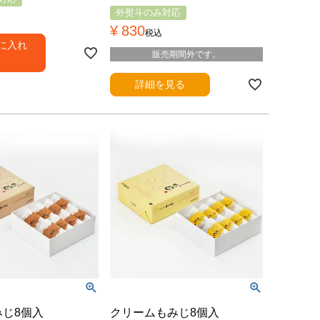
外熨斗のみ対応
¥
830
税込
に入れ
販売期間外です。
る
詳細を見る
みじ8個入
クリームもみじ8個入