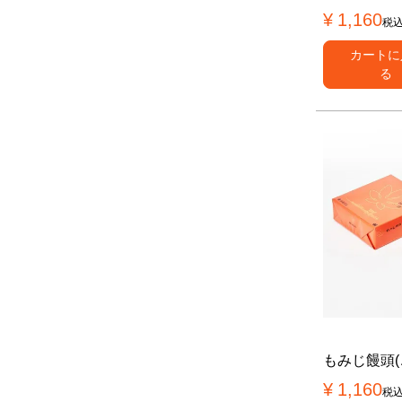
¥
1,160
税
カートに
る
もみじ饅頭(
¥
1,160
税