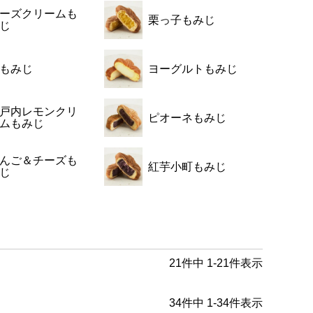
ーズクリームも
栗っ子もみじ
じ
もみじ
ヨーグルトもみじ
戸内レモンクリ
ピオーネもみじ
ムもみじ
んご＆チーズも
紅芋小町もみじ
じ
21
件中
1
-
21
件表示
34
件中
1
-
34
件表示