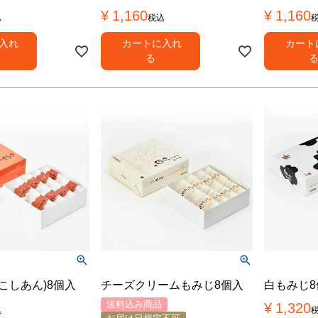
¥
1,160
¥
1,160
込
税込
入れ
カートに入れ
カート
る
こしあん)8個入
チーズクリームもみじ8個入
白もみじ8
送料込み商品
¥
1,320
込