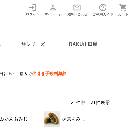
login
person
mail
help_outline
shopping_cart
ログイン
マイページ
お問い合わせ
ご利用ガイド
カート
餅シリーズ
RAKU山田屋
代引き手数料無料
00円以上のご購入で
21
件中
1
-
21
件表示
ぶあんもみじ
抹茶もみじ