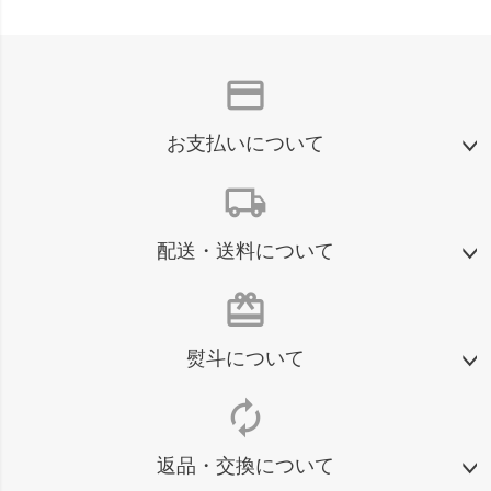
credit_card
お支払いについて
local_shipping
配送・送料について
card_giftcard
熨斗について
autorenew
返品・交換について