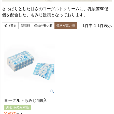
さっぱりとした甘さのヨーグルトクリームに、乳酸菌80億
個を配合した、もみじ饅頭となっております。
1
件中
1
-
1
件表示
並び替え
新着順
価格が安い順
価格が高い順
ヨーグルトもみじ4個入
外熨斗のみ対応
¥
670