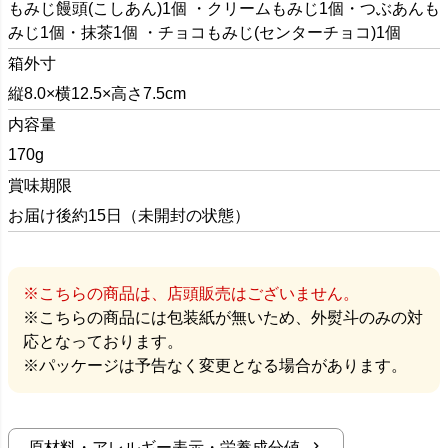
もみじ饅頭(こしあん)1個 ・クリームもみじ1個・つぶあんも
みじ1個・抹茶1個 ・チョコもみじ(センターチョコ)1個
箱外寸
縦8.0×横12.5×高さ7.5cm
内容量
170g
賞味期限
お届け後約15日（未開封の状態）
※こちらの商品は、店頭販売はございません。
※こちらの商品には包装紙が無いため、外熨斗のみの対
応となっております。
※パッケージは予告なく変更となる場合があります。
原材料・アレルギー表示・栄養成分値