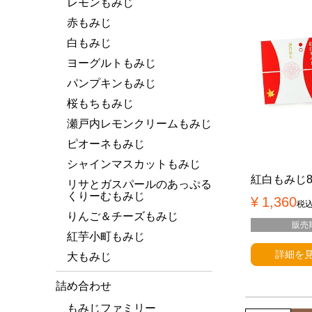
レモンもみじ
赤もみじ
白もみじ
ヨーグルトもみじ
パンプキンもみじ
桜もちもみじ
瀬戸内レモンクリームもみじ
ピオーネもみじ
シャインマスカットもみじ
紅白もみじ8
リサとガスパールのあっぷる
くりーむもみじ
¥
1,360
税
りんご＆チーズもみじ
販売
紅芋小町もみじ
詳細を
大もみじ
詰め合わせ
もみじファミリー