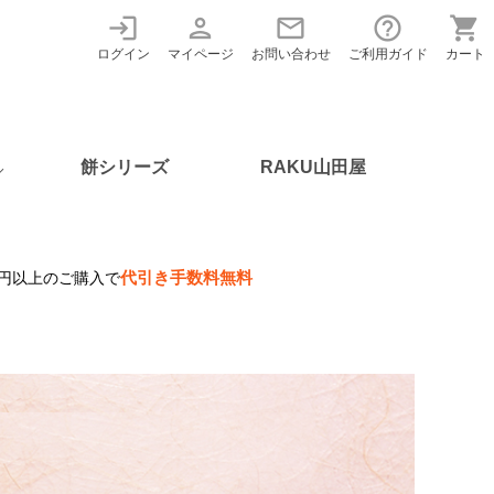
login
person
mail
help_outline
shopping_cart
ログイン
マイページ
お問い合わせ
ご利用ガイド
カート
餅シリーズ
RAKU山田屋
代引き手数料無料
00円以上のご購入で