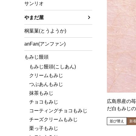
サンリオ
やまだ屋
桐葉菓(とうようか)
anFan(アンファン)
もみじ饅頭
もみじ饅頭(こしあん)
クリームもみじ
つぶあんもみじ
抹茶もみじ
広島県産の苺
チョコもみじ
だ白もみじの
コーティングチョコもみじ
チーズクリームもみじ
並び替え
新
栗っ子もみじ