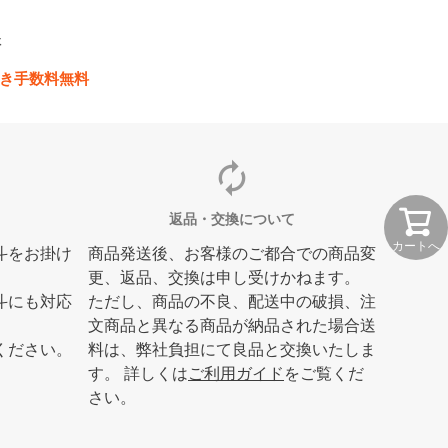
休
き手数料無料
autorenew
返品・交換について
カートへ
斗をお掛け
商品発送後、お客様のご都合での商品変
更、返品、交換は申し受けかねます。
斗にも対応
ただし、商品の不良、配送中の破損、注
文商品と異なる商品が納品された場合送
ください。
料は、弊社負担にて良品と交換いたしま
す。 詳しくは
ご利用ガイド
をご覧くだ
さい。