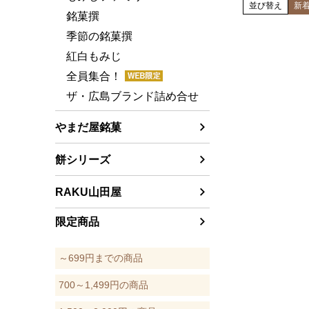
並び替え
新
銘菓撰
季節の銘菓撰
紅白もみじ
全員集合！
ザ・広島ブランド詰め合せ
やまだ屋銘菓
餅シリーズ
RAKU山田屋
限定商品
～699円までの商品
700～1,499円の商品