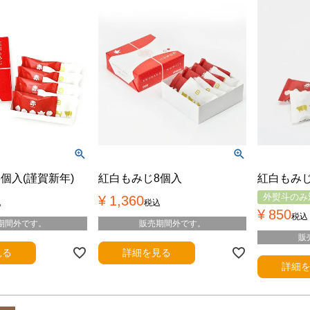
個入(謹賀新年)
紅白もみじ8個入
紅白もみじ
外熨斗のみ
¥
1,360
込
税込
¥
850
税込
期間外です。
販売期間外です。
販
見る
詳細を見る
詳細