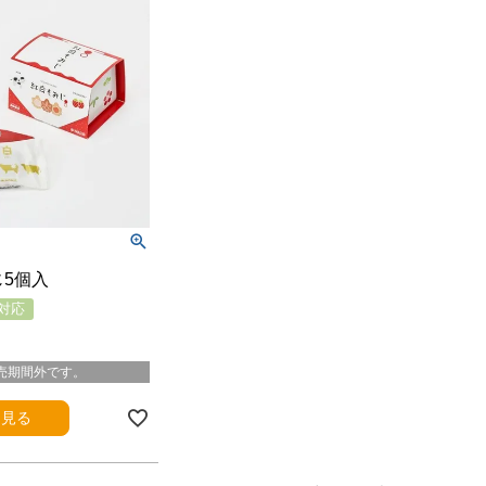
5個入
対応
売期間外です。
を見る