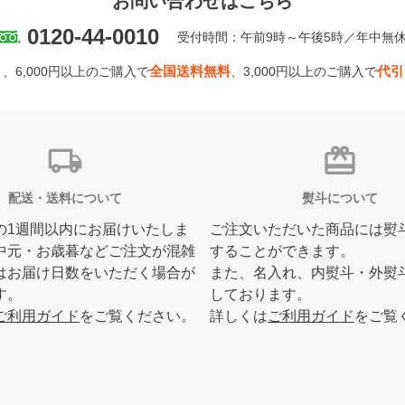
お問い合わせはこちら
0120-44-0010
受付時間：午前9時～午後5時／年中無
全国送料無料
代引
、6,000円以上のご購入で
、3,000円以上のご購入で
local_shipping
card_giftcard
配送・送料について
熨斗について
の1週間以内にお届けいたしま
ご注文いただいた商品には熨
中元・お歳暮などご注文が混雑
することができます。
はお届け日数をいただく場合が
また、名入れ、内熨斗・外熨
す。
しております。
ご利用ガイド
をご覧ください。
詳しくは
ご利用ガイド
をご覧