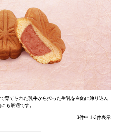
で育てられた乳牛から搾った生乳を白餡に練り込ん
物にも最適です。
3
件中
1
-
3
件表示