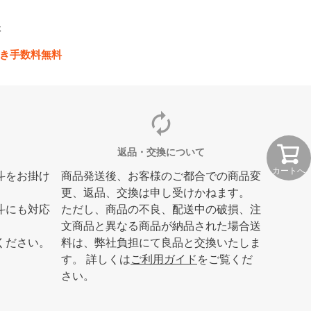
休
き手数料無料
autorenew
返品・交換について
カートへ
斗をお掛け
商品発送後、お客様のご都合での商品変
更、返品、交換は申し受けかねます。
斗にも対応
ただし、商品の不良、配送中の破損、注
文商品と異なる商品が納品された場合送
ください。
料は、弊社負担にて良品と交換いたしま
す。 詳しくは
ご利用ガイド
をご覧くだ
さい。