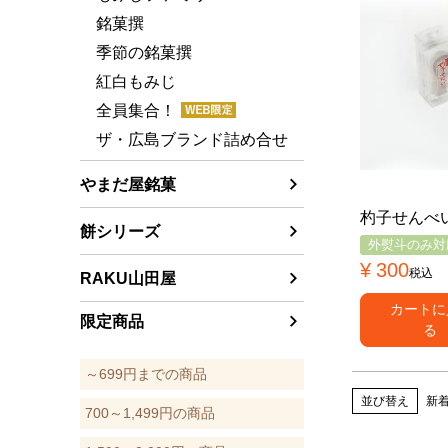
銘菓撰
季節の銘菓撰
紅白もみじ
全員集合！
ザ・広島ブランド詰め合せ
やまだ屋銘菓
杓子せんべ
餅シリーズ
外熨斗のみ対
¥
300
税込
RAKU山田屋
カートに
限定商品
る
～699円までの商品
並び替え
新
700～1,499円の商品