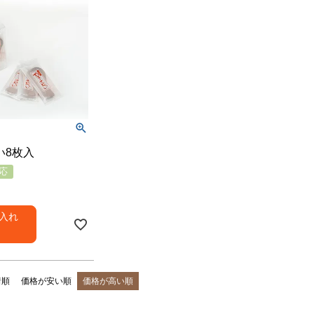
い8枚入
応
入れ
着順
価格が安い順
価格が高い順