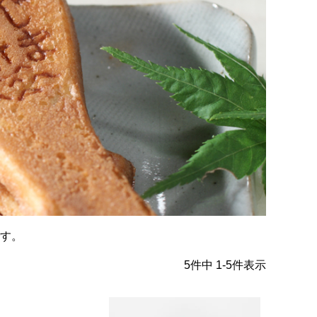
す。
5
件中
1
-
5
件表示