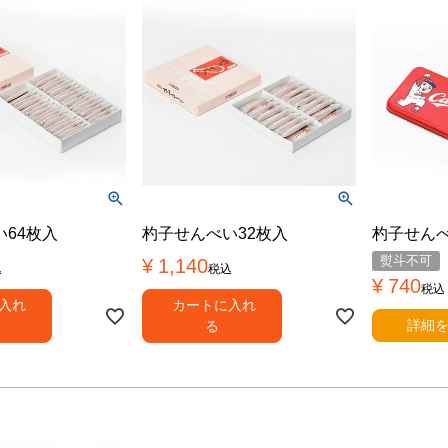
64枚入
杓子せんべい32枚入
杓子せん
熨斗不可
¥
1,140
込
税込
¥
740
税込
入れ
カートに入れ
詳細
る