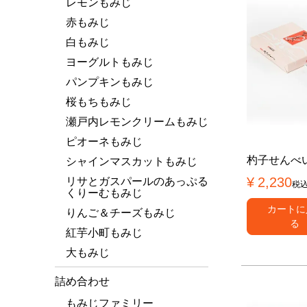
レモンもみじ
赤もみじ
白もみじ
ヨーグルトもみじ
パンプキンもみじ
桜もちもみじ
瀬戸内レモンクリームもみじ
ピオーネもみじ
杓子せんべい
シャインマスカットもみじ
¥
2,230
リサとガスパールのあっぷる
税
くりーむもみじ
カートに
りんご＆チーズもみじ
る
紅芋小町もみじ
大もみじ
詰め合わせ
もみじファミリー