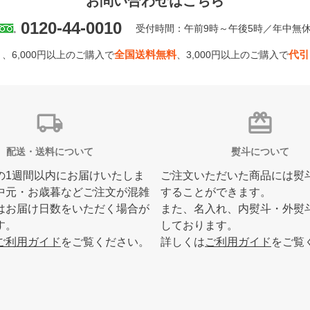
お問い合わせはこちら
0120-44-0010
受付時間：午前9時～午後5時／年中無
全国送料無料
代引
、6,000円以上のご購入で
、3,000円以上のご購入で
local_shipping
card_giftcard
配送・送料について
熨斗について
の1週間以内にお届けいたしま
ご注文いただいた商品には熨
中元・お歳暮などご注文が混雑
することができます。
はお届け日数をいただく場合が
また、名入れ、内熨斗・外熨
す。
しております。
ご利用ガイド
をご覧ください。
詳しくは
ご利用ガイド
をご覧