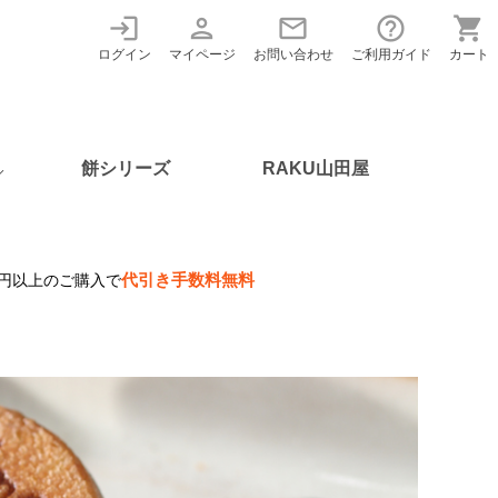
login
person
mail
help_outline
shopping_cart
ログイン
マイページ
お問い合わせ
ご利用ガイド
カート
餅シリーズ
RAKU山田屋
代引き手数料無料
00円以上のご購入で