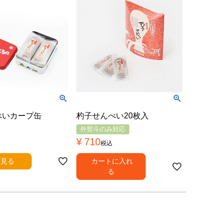
べいカープ缶
杓子せんべい20枚入
外熨斗のみ対応
¥
710
税込
を見る
カートに入れ
る