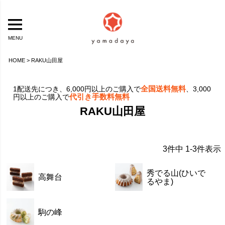
MENU
HOME
RAKU山田屋
全国送料無料
1配送先につき、6,000円以上のご購入で
、3,000
代引き手数料無料
円以上のご購入で
RAKU山田屋
3
件中
1
-
3
件表示
秀でる山(ひいで
高舞台
るやま)
駒の峰