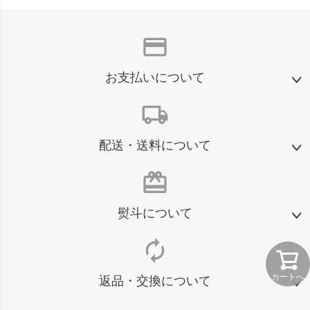
credit_card
お支払いについて
local_shipping
配送・送料について
card_giftcard
熨斗について
autorenew
カートへ
返品・交換について