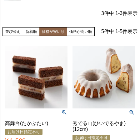
3
件中
1
-
3
件表示
5
件中
1
-
5
件表示
並び替え
新着順
価格が安い順
価格が高い順
高舞台(たかぶたい)
秀でる山(ひいでるやま)
(12cm)
お届け日指定不可
お届け日指定不可